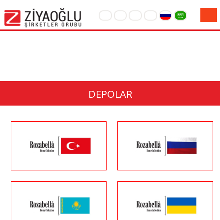
ANA SAYFA
KURUMSAL
ŞİRKETLERİMİZ
MARKALARIMIZ
DEPOLAR
ÜRÜNLER
HABERLER
FUARLAR
DEPOLAR
İLETİŞİM
Online Ödeme